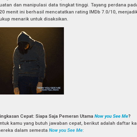
uatan dan manipulasi data tingkat tinggi. Tayang perdana pad
20 menit ini berhasil mencatatkan rating IMDb 7.0/10, menjad
ukup menarik untuk disaksikan.
ingkasan Cepat: Siapa Saja Pemeran Utama
Now you See Me
?
ntuk kamu yang butuh jawaban cepat, berikut adalah daftar ka
ereka dalam semesta
Now you See Me
: