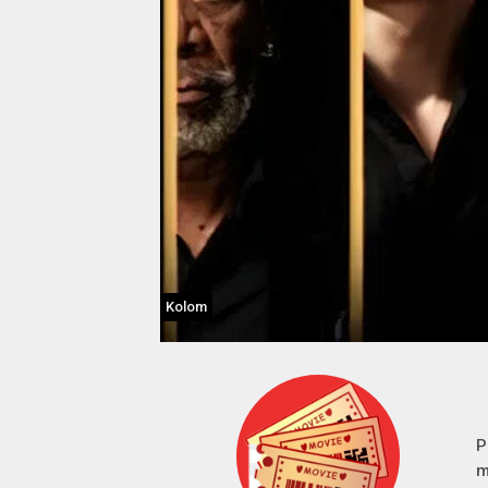
Kolom
P
m