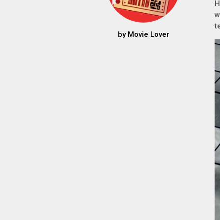
H
w
t
by
Movie Lover