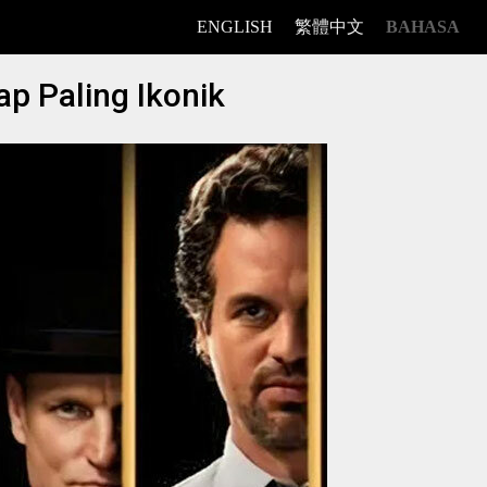
ENGLISH
繁體中文
BAHASA
p Paling Ikonik