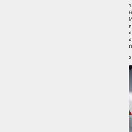
1
F
M
p
d
d
f
2