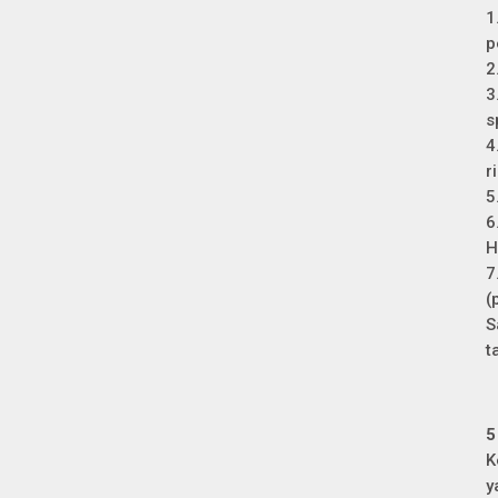
1
p
2
3
s
4
r
5
6
H
(
S
t
5
K
y