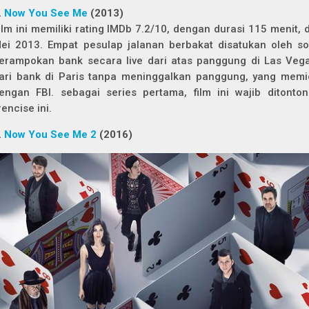
.
Now You See Me
(2013)
ilm ini memiliki rating IMDb 7.2/10, dengan durasi 115 menit,
ei 2013. Empat pesulap jalanan berbakat disatukan oleh s
erampokan bank secara live dari atas panggung di Las Veg
ari bank di Paris tanpa meninggalkan panggung, yang memi
engan FBI. sebagai series pertama, film ini wajib ditonto
rencise ini.
.
Now You See Me 2
(2016)