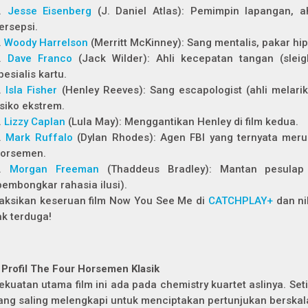
.
Jesse Eisenberg
(J. Daniel Atlas): Pemimpin lapangan, ah
ersepsi.
.
Woody Harrelson
(Merritt McKinney): Sang mentalis, pakar hi
.
Dave Franco
(Jack Wilder): Ahli kecepatan tangan (sleig
pesialis kartu.
.
Isla Fisher
(Henley Reeves): Sang escapologist (ahli melari
isiko ekstrem.
.
Lizzy Caplan
(Lula May): Menggantikan Henley di film kedua.
.
Mark Ruffalo
(Dylan Rhodes): Agen FBI yang ternyata mer
orsemen.
7.
Morgan Freeman
(Thaddeus Bradley): Mantan pesulap 
pembongkar rahasia ilusi).
aksikan keseruan film Now You See Me di
CATCHPLAY+
dan ni
ak terduga!
 Profil The Four Horsemen Klasik
ekuatan utama film ini ada pada chemistry kuartet aslinya. Set
ang saling melengkapi untuk menciptakan pertunjukan berskal