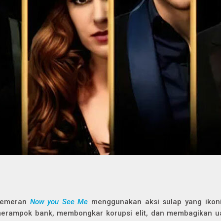
emeran
Now you See Me
menggunakan aksi sulap yang ikoni
erampok bank, membongkar korupsi elit, dan membagikan u