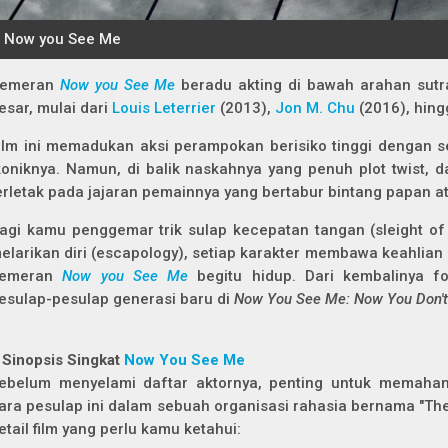
emeran
Now you See Me
beradu akting di bawah arahan sutr
esar, mulai dari
Louis Leterrier
(2013),
Jon M. Chu
(2016), hin
ilm ini memadukan aksi perampokan berisiko tinggi dengan seni
koniknya. Namun, di balik naskahnya yang penuh plot twist, 
erletak pada jajaran pemainnya yang bertabur bintang papan a
agi kamu penggemar trik sulap kecepatan tangan (sleight of 
elarikan diri (escapology), setiap karakter membawa keahlian
emeran
Now you See Me
begitu hidup. Dari kembalinya f
esulap-pesulap generasi baru di
Now You See Me: Now You Don't
 Sinopsis Singkat
Now You See Me
ebelum menyelami daftar aktornya, penting untuk memaham
ara pesulap ini dalam sebuah organisasi rahasia bernama "The
etail film yang perlu kamu ketahui: