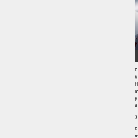
D
6
H
m
p
d
3
D
m